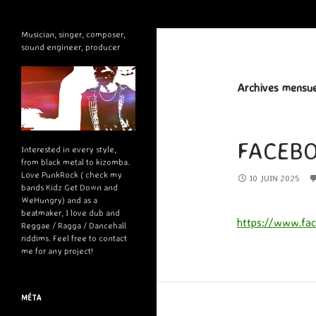
Recherche
Tommy Tall
Musician, singer, composer,
sound engineer, producer
Archives mensuel
FACEB
Interested in every style,
from black metal to kizomba.
Love PunkRock ( check my
10 JUIN 2025
bands Kidz Get Down and
WeHungry) and as a
beatmaker, I love dub and
https://www.fac
Reggae / Ragga / Dancehall
riddims. Feel free to contact
me for any project!
MÉTA